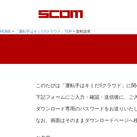
コ
ナ
ン
ビ
テ
ゲ
ン
ー
HOME
>
「運転手はキミだ!!クラウド」TOP
>
資料請求
ツ
シ
へ
ョ
ス
ン
キ
に
ッ
移
プ
動
このたびは「運転手はキミだ!!クラウド」に
下記フォームにご入力・確認・送信後に、ご
ダウンロード専用のパスワードをお送りいた
なお、画面はそのままダウンロードページへ