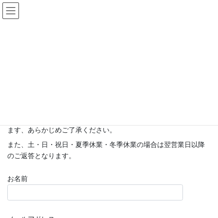
コ
ナ
ン
ビ
テ
ゲ
HOME
>
「運転手はキミだ!!クラウド」TOP
>
送迎システム・お問い合わせ
ン
ー
ツ
シ
送迎システム・お問い合わせ
へ
ョ
ス
ン
キ
に
ッ
移
この度は送迎システムのお問合せを頂きまして誠にありがとうご
プ
動
ざいます。
お問合せのご返答につきましてはお時間をいただく場合がござい
ます、あらかじめご了承ください。
また、土・日・祝日・夏季休業・冬季休業の場合は翌営業日以降
のご返答となります。
お名前